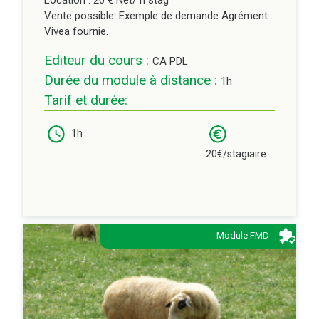
Location : 20 € Net/ h stag
Vente possible. Exemple de demande Agrément
Vivea fournie.
Editeur du cours :
CA PDL
Durée du module à distance :
1h
Tarif et durée:
1h
20€/stagiaire
Type de formation:
Module FMD
Description:
Importance de la préparation des mères pour la
santé des agneaux (lien entre les 2)
Le risque majeur de déficit énergétique.
Importance de la qualité du colostrum et de