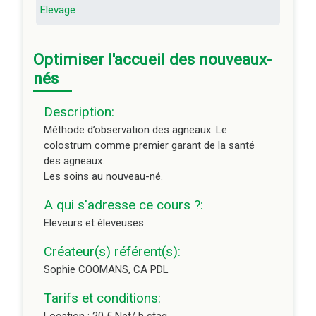
Sophie COOMANS, CA PDL
Elevage
Tarifs et conditions:
Location : 20 € Net/ h stag
Optimiser l'accueil des nouveaux-
Vente possible. Exemple de demande Agrément
nés
Vivea fournie.
Description:
Editeur du cours :
CA PDL
Méthode d’observation des agneaux. Le
Durée du module à distance :
1h
colostrum comme premier garant de la santé
des agneaux.
Les soins au nouveau-né.
A qui s'adresse ce cours ?:
Eleveurs et éleveuses
Créateur(s) référent(s):
Sophie COOMANS, CA PDL
Tarifs et conditions: