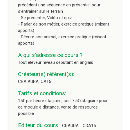
précédant une séquence en présentiel pour
possible
s'entrainer sur le terrain
Editeur du cours :
- Se présenter, Vidéo et quiz
CRAURA - CDA15
- Parler de son métier, exercice pratique (mixant
Durée du module à distance :
0.5h
apports)
- Décrire son animal, exercice pratique (mixant
apports)
A qui s'adresse ce cours ?:
Tout éleveur niveau débutant en anglais
Créateur(s) référent(s):
CRA AURA, CA15
Tarifs et conditions:
15€ par heure stagiaire, soit 7.5€/stagiaire pour
ce module à distance, vente de ressource
possible
Editeur du cours :
CRAURA - CDA15