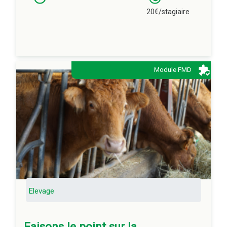
20€/stagiaire
Type de formation:
Module FMD
Description:
La réglementation, l’intérêt et les limites de
l’aroma phyto en élevage et quelques remèdes
naturels ayant de bons résultats
A qui s'adresse ce cours ?:
Eleveurs et éleveuses
Créateur(s) référent(s):
Sophie COOMANS, CA PDL
Elevage
Tarifs et conditions:
Location : 20 € Net/ h stag
Vente possible. Exemple de demande Agrément
Faisons le point sur la