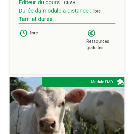
Editeur du cours :
CRAB
Durée du module à distance :
libre
Tarif et durée:
libre
Ressources
gratuites
Type de formation:
Module FMD
Description:
La résistance aux antiparasitaires induisant un
changement de pratiques. Les traitements
adaptés.
Le développement de l'immunité dès la première
mise à l'herbe pour mieux lutter contre le
parasitisme.