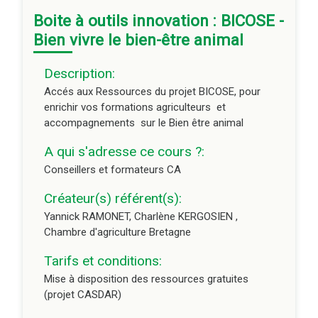
Mise à disposition des ressources gratuites
Boite à outils innovation : BICOSE -
(projet CASDAR)
Bien vivre le bien-être animal
Editeur du cours :
CRAB
Description:
Durée du module à distance :
libre
Accés aux Ressources du projet BICOSE, pour
enrichir vos formations agriculteurs et
accompagnements sur le Bien être animal
A qui s'adresse ce cours ?:
Conseillers et formateurs CA
Créateur(s) référent(s):
Yannick RAMONET, Charlène KERGOSIEN ,
Chambre d'agriculture Bretagne
Tarifs et conditions:
Mise à disposition des ressources gratuites
(projet CASDAR)