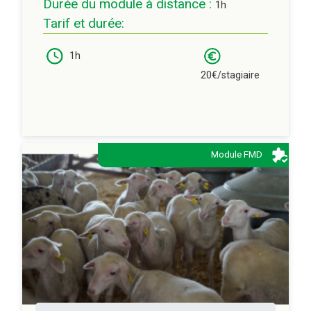
Durée du module à distance :
1h
Tarif et durée:
1h
20€/stagiaire
Type de formation:
Module FMD
Description:
Méthode d’observation des agneaux. Le
colostrum comme premier garant de la santé
des agneaux.
Les soins au nouveau-né.
A qui s'adresse ce cours ?:
Eleveurs et éleveuses
Créateur(s) référent(s):