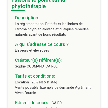
Vivea fournie.
phytothérapie
Editeur du cours :
CA PDL
Description:
Durée du module à distance :
1h
La réglementation, l’intérêt et les limites de
l’aroma phyto en élevage et quelques remèdes
naturels ayant de bons résultats
A qui s'adresse ce cours ?:
Eleveurs et éleveuses
Créateur(s) référent(s):
Sophie COOMANS, CA PDL
Tarifs et conditions:
Location : 20 € Net/ h stag
Vente possible. Exemple de demande Agrément
Vivea fournie.
Editeur du cours :
CA PDL