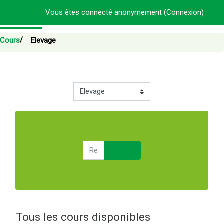
Passer au contenu principal
Vous êtes connecté anonymement (
Connexion
)
Cours
Elevage
Catégories de cours
Rechercher des cours
Rechercher des cours
Tous les cours disponibles