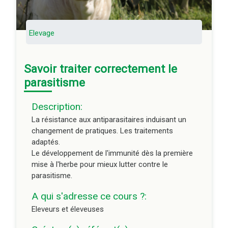
A qui s'adresse ce cours ?:
Eleveurs et éleveuses
Elevage
Créateur(s) référent(s):
Sophie COOMANS, CA PDL
Savoir traiter correctement le
Tarifs et conditions:
parasitisme
Location : 15 €.
Vente possible. Exemple de demande Agrément
Description:
Vivea fournie.
La résistance aux antiparasitaires induisant un
Editeur du cours :
changement de pratiques. Les traitements
CA PDL
adaptés.
Durée du module à distance :
45 min
Le développement de l'immunité dès la première
mise à l'herbe pour mieux lutter contre le
parasitisme.
A qui s'adresse ce cours ?:
Eleveurs et éleveuses