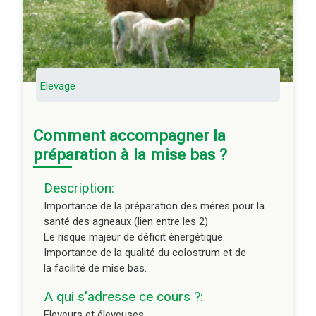
la facilité de mise bas.
A qui s'adresse ce cours ?:
Eleveurs et éleveuses
Créateur(s) référent(s):
Elevage
Sophie COOMANS, CA PDL
Tarifs et conditions:
Comment accompagner la
Location : 20 € Net/ h stag
préparation à la mise bas ?
Vente possible. Exemple de demande Agrément
Vivea fournie.
Description:
Editeur du cours :
Importance de la préparation des mères pour la
CA PDL
santé des agneaux (lien entre les 2)
Durée du module à distance :
1h
Le risque majeur de déficit énergétique.
Importance de la qualité du colostrum et de
la facilité de mise bas.
A qui s'adresse ce cours ?:
Eleveurs et éleveuses